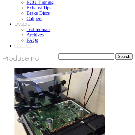
ECU Tunning
Exhaust Tips
Brake Discs
Calipers
Despre
Testimonials
Archives
FAQs
Contact
Produse noi