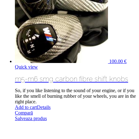
100.00
€
Quick view
m5-m6 smg carbon fibre shift knobs
So, if you like listening to the sound of your engine,
or if
you
like the smell of burning rubber of your wheels, you are in the
right place.
Add to cart
Details
Compară
Salveaza produs