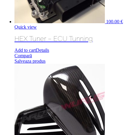
100.00
€
Quick view
HEX Tuner – ECU Tunning
Add to cart
Details
Compară
Salveaza produs