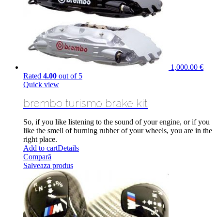
1,000.00
€
Rated
4.00
out of 5
Quick view
brembo turismo brake kit
So, if you like listening to the sound of your engine,
or if
you
like the smell of burning rubber of your wheels, you are in the
right place.
Add to cart
Details
Compară
Salveaza produs